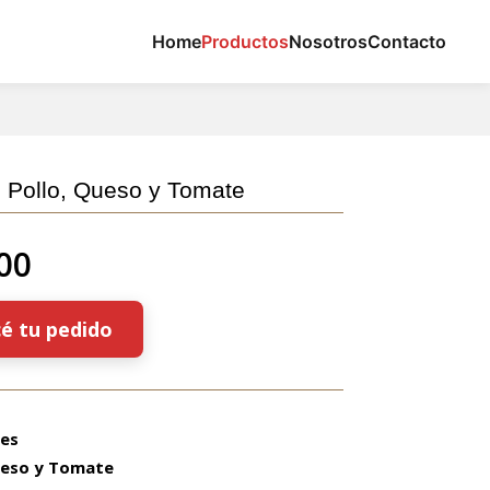
Home
Productos
Nosotros
Contacto
s Pollo, Queso y Tomate
00
é tu pedido
des
ueso y Tomate