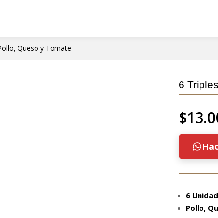
 Pollo, Queso y Tomate
6 Triple
$
13.0
Hac
6 Unida
Pollo, Q